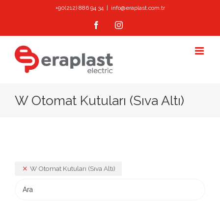
Skip
+90(212) 886 94 34
|
info@eraplast.com.tr
to
Facebook
Instagram
content
W Otomat Kutuları (Sıva Altı)
W Otomat Kutuları (Sıva Altı)