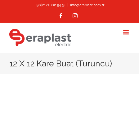
Skip
+90(212) 886 94 34
|
info@eraplast.com.tr
to
Facebook
Instagram
content
12 X 12 Kare Buat (Turuncu)