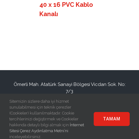
40 x 16 PVC Kablo
Kanalı
Ömerli Mah. Atatürk Sanayi Bölgesi Vicdan Sok. No:
7/3
Hadımköy / İSTANBUL / TURKEY
Sitemizin sizlere daha iyi hizmet
+90(212) 886 94 34
info@eraplast.com.tr
sunulabilmesi için teknik çerezler
(Cookieler) kullanılmaktadır. Cookie
TAMAM
tercihlerinizi değiştirmek ve Cookieler
hakkında detaylı bilgi almak için
İnternet
Sitesi Çerez Aydınlatma Metni’ni
© Copyright
2026 | Eraplast Elektrik San. ve Tic. A.Ş | All Rights
inceleyebilirsiniz.
Reserved |
Grafitare