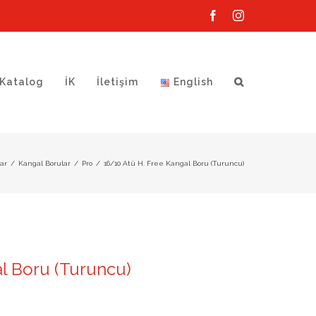
Facebook
Instagram
Katalog
İK
İletişim
English
ar
/
Kangal Borular
/
Pro
/
16/10 Atü H. Free Kangal Boru (Turuncu)
al Boru (Turuncu)