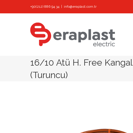
Skip
+90(212) 886 94 34
|
info@eraplast.com.tr
to
content
16/10 Atü H. Free Kanga
(Turuncu)