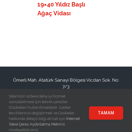
19×40 Yıldız Başlı
Ağaç Vidası
Ömerli Mah. Atatürk Sanayi Bölgesi Vicdan Sok. No:
7/3
Hadımköy / İSTANBUL / TURKEY
Sitemizin sizlere daha iyi hizmet
+90(212) 886 94 34
info@eraplast.com.tr
sunulabilmesi için teknik çerezler
(Cookieler) kullanılmaktadır. Cookie
TAMAM
tercihlerinizi değiştirmek ve Cookieler
hakkında detaylı bilgi almak için
İnternet
Sitesi Çerez Aydınlatma Metni’ni
© Copyright
2026 | Eraplast Elektrik San. ve Tic. A.Ş | All Rights
inceleyebilirsiniz.
Reserved |
Grafitare