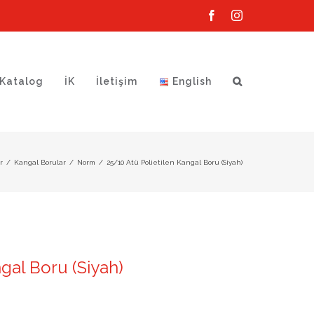
Facebook
Instagram
Katalog
İK
İletişim
English
r
/
Kangal Borular
/
Norm
/
25/10 Atü Polietilen Kangal Boru (Siyah)
ngal Boru (Siyah)