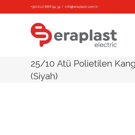
Skip
+90(212) 886 94 34
|
info@eraplast.com.tr
to
content
25/10 Atü Polietilen Kan
(Siyah)