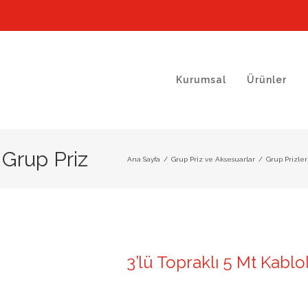
Kurumsal
Ürünler
 Grup Priz
Ana Sayfa
/
Grup Priz ve Aksesuarlar
/
Grup Prizler
3’lü Topraklı 5 Mt Kabl