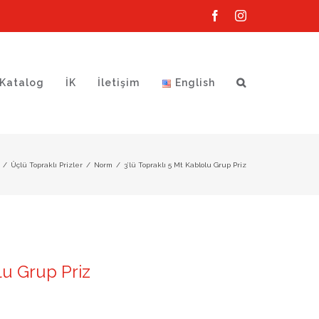
Facebook
Instagram
Katalog
İK
İletişim
English
/
Üçlü Topraklı Prizler
/
Norm
/
3’lü Topraklı 5 Mt Kablolu Grup Priz
olu Grup Priz