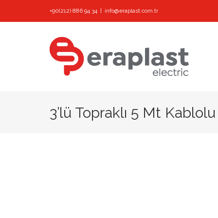
Skip
+90(212) 886 94 34
|
info@eraplast.com.tr
to
content
3’lü Topraklı 5 Mt Kablolu