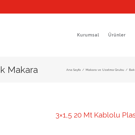
Kurumsal
Ürünler
tik Makara
Ana Sayfa
/
Makara ve Uzatma Grubu
/
Bakı
3×1,5 20 Mt Kablolu Pla