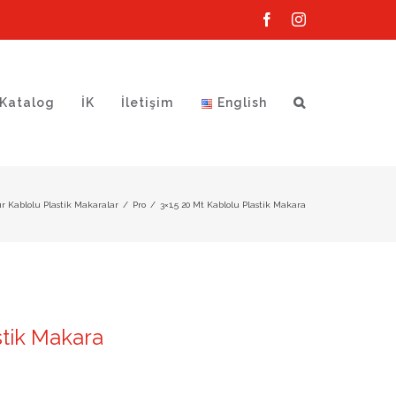
Facebook
Instagram
Katalog
İK
İletişim
English
r Kablolu Plastik Makaralar
/
Pro
/
3×1,5 20 Mt Kablolu Plastik Makara
stik Makara