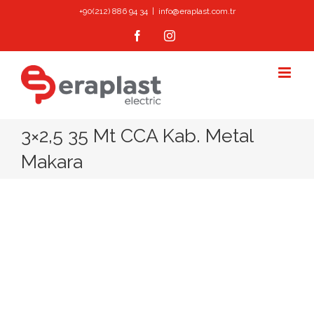
Skip
+90(212) 886 94 34
|
info@eraplast.com.tr
to
Facebook
Instagram
content
3×2,5 35 Mt CCA Kab. Metal
Makara