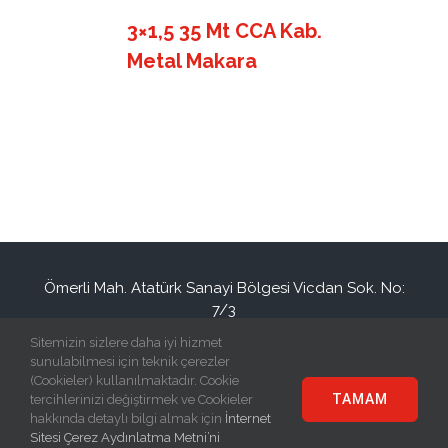
3×1,5 35 Mt CCA Kab.
Metal Makara
Ömerli Mah. Atatürk Sanayi Bölgesi Vicdan Sok. No:
7/3
Hadımköy / İSTANBUL / TURKEY
Sitemizin sizlere daha iyi hizmet
+90(212) 886 94 34
info@eraplast.com.tr
sunulabilmesi için teknik çerezler
(Cookieler) kullanılmaktadır. Cookie
TAMAM
tercihlerinizi değiştirmek ve Cookieler
hakkında detaylı bilgi almak için
İnternet
Sitesi Çerez Aydınlatma Metni’ni
© Copyright
2026 | Eraplast Elektrik San. ve Tic. A.Ş | All Rights