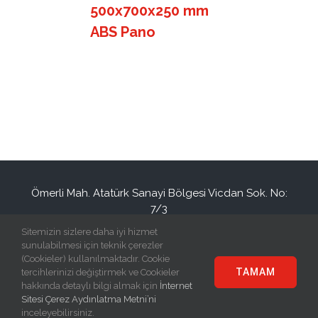
500x700x250 mm
ABS Pano
Ömerli Mah. Atatürk Sanayi Bölgesi Vicdan Sok. No:
7/3
Hadımköy / İSTANBUL / TURKEY
Sitemizin sizlere daha iyi hizmet
+90(212) 886 94 34
info@eraplast.com.tr
sunulabilmesi için teknik çerezler
(Cookieler) kullanılmaktadır. Cookie
TAMAM
tercihlerinizi değiştirmek ve Cookieler
hakkında detaylı bilgi almak için
İnternet
Sitesi Çerez Aydınlatma Metni’ni
© Copyright
2026 | Eraplast Elektrik San. ve Tic. A.Ş | All Rights
inceleyebilirsiniz.
Reserved |
Grafitare