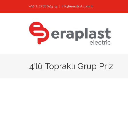
Skip
+90(212) 886 94 34
|
info@eraplast.com.tr
to
content
4’lü Topraklı Grup Priz