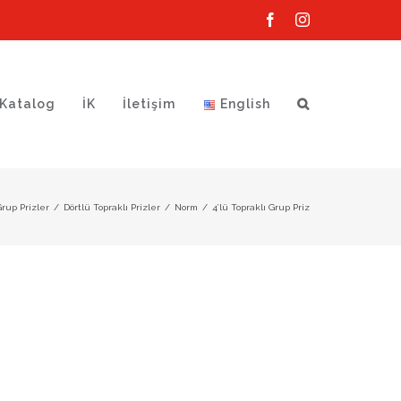
Facebook
Instagram
Katalog
İK
İletişim
English
rup Prizler
/
Dörtlü Topraklı Prizler
/
Norm
/
4’lü Topraklı Grup Priz