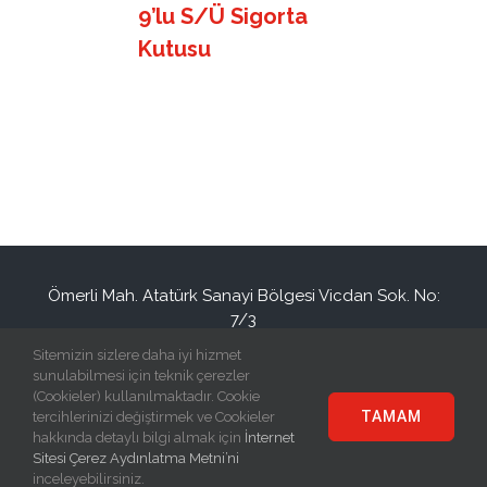
9’lu S/Ü Sigorta
Kutusu
Ömerli Mah. Atatürk Sanayi Bölgesi Vicdan Sok. No:
7/3
Hadımköy / İSTANBUL / TURKEY
Sitemizin sizlere daha iyi hizmet
+90(212) 886 94 34
info@eraplast.com.tr
sunulabilmesi için teknik çerezler
(Cookieler) kullanılmaktadır. Cookie
TAMAM
tercihlerinizi değiştirmek ve Cookieler
hakkında detaylı bilgi almak için
İnternet
Sitesi Çerez Aydınlatma Metni’ni
© Copyright
2026 | Eraplast Elektrik San. ve Tic. A.Ş | All Rights
inceleyebilirsiniz.
Reserved |
Grafitare