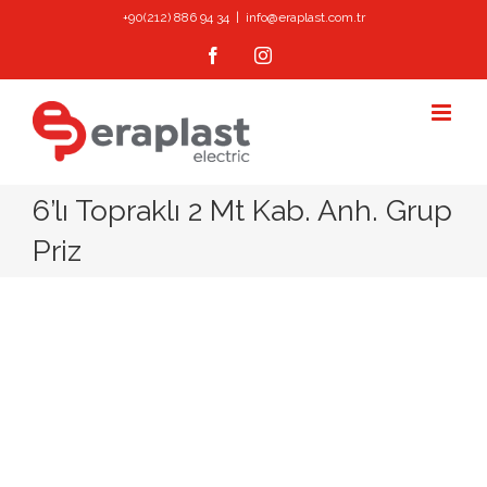
Skip
+90(212) 886 94 34
|
info@eraplast.com.tr
to
Facebook
Instagram
content
6’lı Topraklı 2 Mt Kab. Anh. Grup
Priz