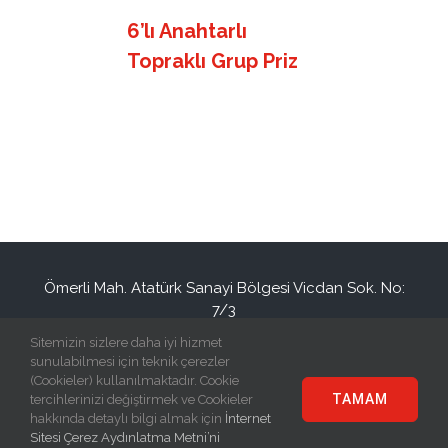
6’lı Anahtarlı
Topraklı Grup Priz
Ömerli Mah. Atatürk Sanayi Bölgesi Vicdan Sok. No:
7/3
Hadımköy / İSTANBUL / TURKEY
Sitemizin sizlere daha iyi hizmet
+90(212) 886 94 34
info@eraplast.com.tr
sunulabilmesi için teknik çerezler
(Cookieler) kullanılmaktadır. Cookie
TAMAM
tercihlerinizi değiştirmek ve Cookieler
hakkında detaylı bilgi almak için
İnternet
Sitesi Çerez Aydınlatma Metni’ni
© Copyright
2026 | Eraplast Elektrik San. ve Tic. A.Ş | All Rights