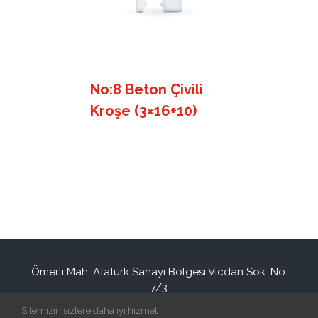
No:8 Beton Çivili
Kroşe (3×16+10)
Ömerli Mah. Atatürk Sanayi Bölgesi Vicdan Sok. No:
7/3
Hadımköy / İSTANBUL / TURKEY
Sitemizin sizlere daha iyi hizmet