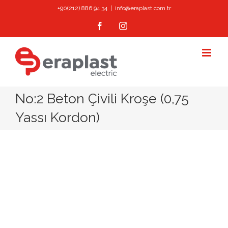
Skip
+90(212) 886 94 34
|
info@eraplast.com.tr
to
Facebook
Instagram
content
No:2 Beton Çivili Kroşe (0,75
Yassı Kordon)