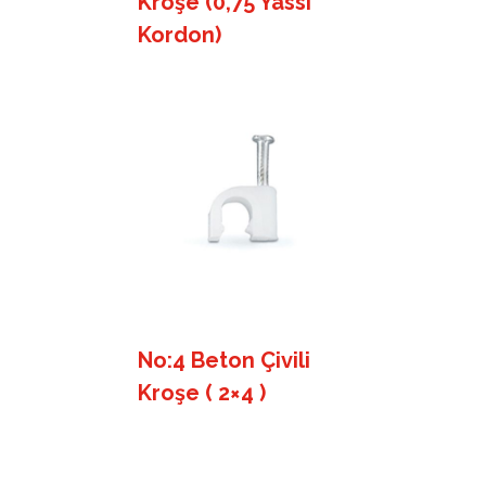
Kroşe (0,75 Yassı
Kordon)
No:4 Beton Çivili
Kroşe ( 2×4 )