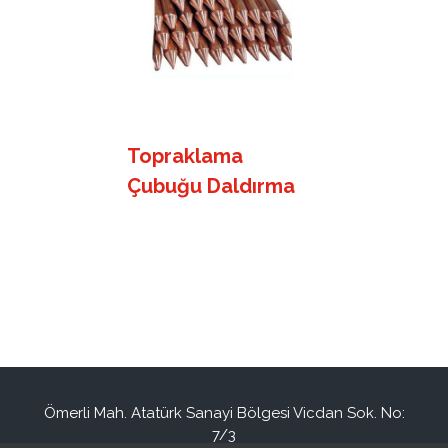
Topraklama
Çubuğu Daldırma
Ömerli Mah. Atatürk Sanayi Bölgesi Vicdan Sok. No:
7/3