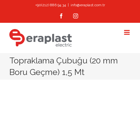
Skip
+90(212) 886 94 34
|
info@eraplast.com.tr
to
Facebook
Instagram
content
Topraklama Çubuğu (20 mm
Boru Geçme) 1,5 Mt