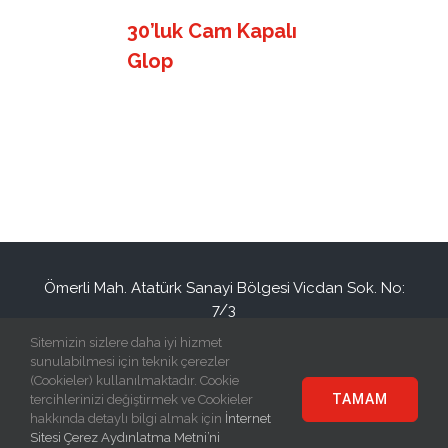
30’luk Cam Kapalı
Glop
Ömerli Mah. Atatürk Sanayi Bölgesi Vicdan Sok. No:
7/3
Hadımköy / İSTANBUL / TURKEY
Sitemizin sizlere daha iyi hizmet
+90(212) 886 94 34
info@eraplast.com.tr
sunulabilmesi için teknik çerezler
(Cookieler) kullanılmaktadır. Cookie
TAMAM
tercihlerinizi değiştirmek ve Cookieler
hakkında detaylı bilgi almak için
İnternet
Sitesi Çerez Aydınlatma Metni’ni
© Copyright
2026 | Eraplast Elektrik San. ve Tic. A.Ş | All Rights