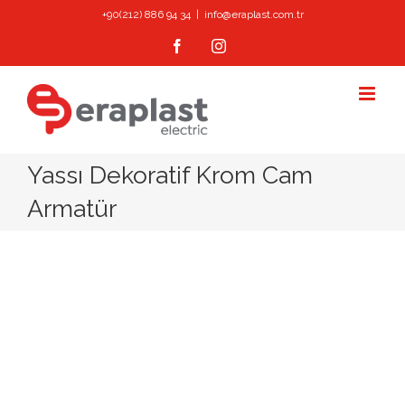
Skip
+90(212) 886 94 34
|
info@eraplast.com.tr
to
Facebook
Instagram
content
Yassı Dekoratif Krom Cam
Armatür