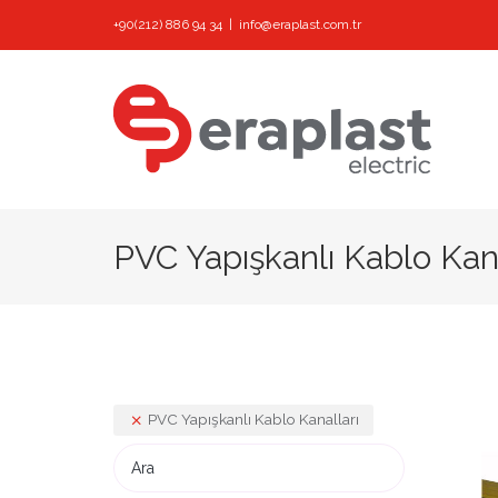
Skip
+90(212) 886 94 34
|
info@eraplast.com.tr
to
content
PVC Yapışkanlı Kablo Kana
PVC Yapışkanlı Kablo Kanalları