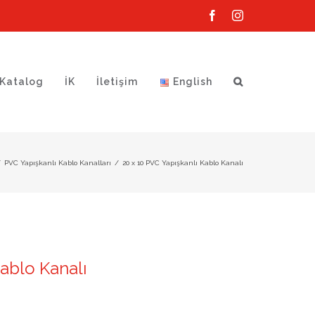
Facebook
Instagram
Katalog
İK
İletişim
English
/
PVC Yapışkanlı Kablo Kanalları
/
20 x 10 PVC Yapışkanlı Kablo Kanalı
Kablo Kanalı