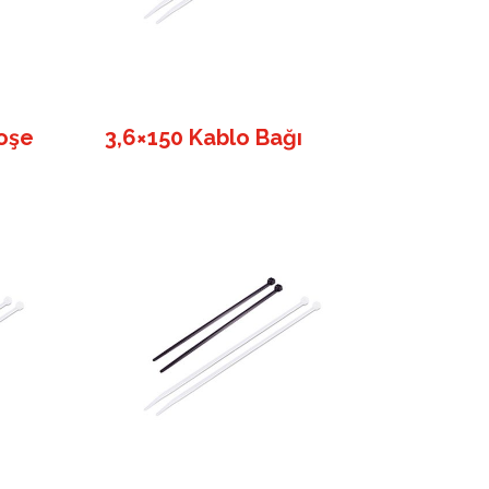
oşe
3,6×150 Kablo Bağı