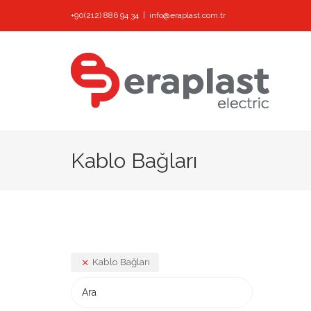
Skip
+90(212) 886 94 34
|
info@eraplast.com.tr
to
content
Kablo Bağları
Kablo Bağları