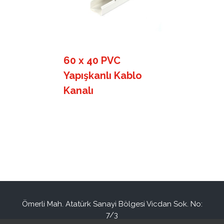
60 x 40 PVC
Yapışkanlı Kablo
Kanalı
Ömerli Mah. Atatürk Sanayi Bölgesi Vicdan Sok. No:
7/3