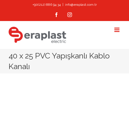
Skip
+90(212) 886 94 34
|
info@eraplast.com.tr
to
Facebook
Instagram
content
40 x 25 PVC Yapışkanlı Kablo
Kanalı